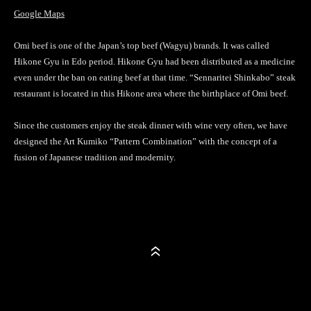
Google Maps
Omi beef is one of the Japan’s top beef (Wagyu) brands. It was called
Hikone Gyu in Edo period. Hikone Gyu had been distributed as a medicine
even under the ban on eating beef at that time. “Sennaritei Shinkabo” steak
restaurant is located in this Hikone area where the birthplace of Omi beef.
Since the customers enjoy the steak dinner with wine very often, we have
designed the Art Kumiko “Pattern Combination” with the concept of a
fusion of Japanese tradition and modernity.