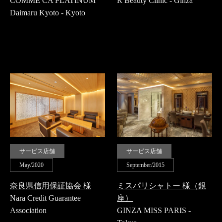
COMME CA PLATINUM
R Beauty Clinic - Ginza
Daimaru Kyoto - Kyoto
サービス店舗
サービス店舗
May/2020
September/2015
奈良県信用保証協会 様
ミスパリシャトー 様（銀
Nara Credit Guarantee
座）
Association
GINZA MISS PARIS -