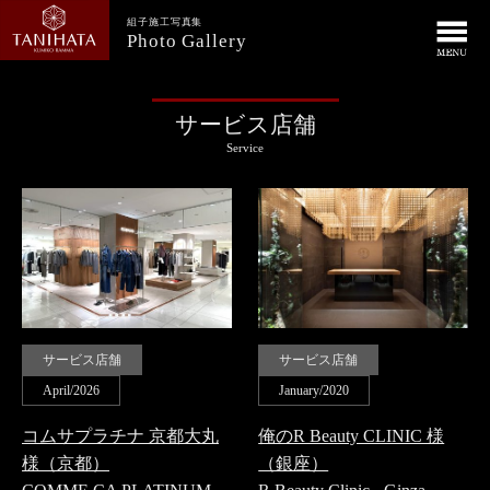
組子施工写真集
Photo Gallery
サービス店舗
Service
サービス店舗
サービス店舗
April/2026
January/2020
コムサプラチナ 京都大丸
俺のR Beauty CLINIC 様
様（京都）
（銀座）