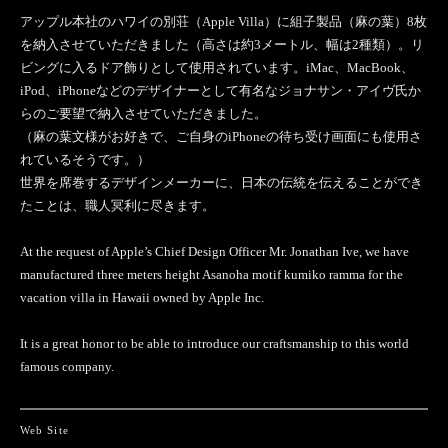
アップル本社のハワイの別荘（Apple Villa）に組子製品（麻の葉）8枚
を納入させていただきました（高さは約3メートル、幅は2種類）。リ
ビングに入るドア飾りとして使用されています。iMac、MacBook、
iPod、iPhoneなどのデザイナーとして有名なジョナサン・アイヴ氏か
らのご要望で納入させていただきました。
（麻の葉文様がお好きで、ご自身のiPhoneの待ち受け画面にも使用さ
れているそうです。）
世界を席巻するデザインメーカーに、日本の伝統を伝えることができ
たことは、職人冥利に尽きます。
At the request of Apple’s Chief Design Officer Mr. Jonathan Ive, we have
manufactured three meters height Asanoha motif kumiko ramma for the
vacation villa in Hawaii owned by Apple Inc.
It is a great honor to be able to introduce our craftsmanship to this world
famous company.
Web Site