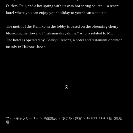
Outlets. Fuji, and a hot spring with its own hot spring source… a resort
hotel where you can enjoy your holiday to your heart’s content.
The motif of the Kumiko in the lobby is based on the blooming cherry
blossoms, the flower of “Kihanasakuyahime,” who is related to Mt.
The hotel is operated by Odakyu Resorts, a hotel and restaurant operator
mainly in Hakone, Japan.
フォトギャラリーTOP
>
商業施設
>
ホテル・旅館
> HOTEL CLAD 様（御殿
場）