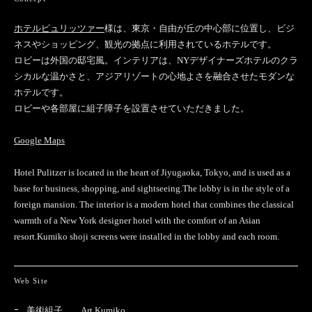
ホテルピュリッツァー
様は、東京・自由が丘の中心部に位置し、ビジ
ネスやショッピング、観光の拠点に利用されているホテルです。
ロビーは外国の邸宅風。インテリアは、NYデザイナーズホテルのクラ
シカルな温かさと、アジアリゾートの心地よさを融合させたモダンな
ホテルです。
ロビーや各部屋に組子障子を設置させていただきました。
Google Maps
Hotel Pulitzer is located in the heart of Jiyugaoka, Tokyo, and is used as a
base for business, shopping, and sightseeing.The lobby is in the style of a
foreign mansion. The interior is a modern hotel that combines the classical
warmth of a New York designer hotel with the comfort of an Asian
resort.Kumiko shoji screens were installed in the lobby and each room.
Web Site
美術組子 Art Kumiko