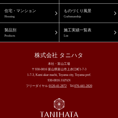
住宅・マンション
ものづくり風景
Housing
Craftsmanship
製品別
施工実績一覧表
Products
List
株式会社 タニハタ
本社・富山工場
〒930-0816 富山県富山市上赤江町1-7-3
1-7-3, Kami akae machi, Toyama city, Toyama pref.
930-0816 JAPAN
フリーダイヤル
0120-41-2872
Tel.
076-441-2820