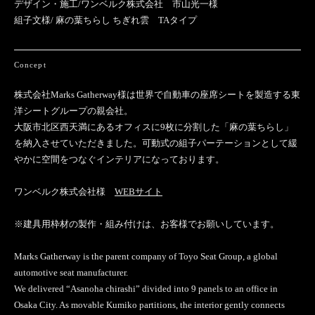
デザイン・施工/ワンベルク株式会社 市山光一様
組子文様/ 麻の葉ちらし ちぎれ雲 TAタイプ
Concept
株式会社Marks Gatherway様は世界で自動車の座席シートを製造する東
洋シートグループの親会社。
大阪市北区西天満にあるオフィスに9枚に分割した「麻の葉ちらし」
を納入させていただきました。可動式の組子パーテーションとして緩
やかに空間をつなぐインテリアになっております。
ワンベルク株式会社様
WEBサイト
※建具用枠材の製作・組み付けは、お客様でお願いしています。
Marks Gatherway is the parent company of Toyo Seat Group, a global
automotive seat manufacturer.
We delivered “Asanoha chirashi” divided into 9 panels to an office in
Osaka City. As movable Kumiko partitions, the interior gently connects