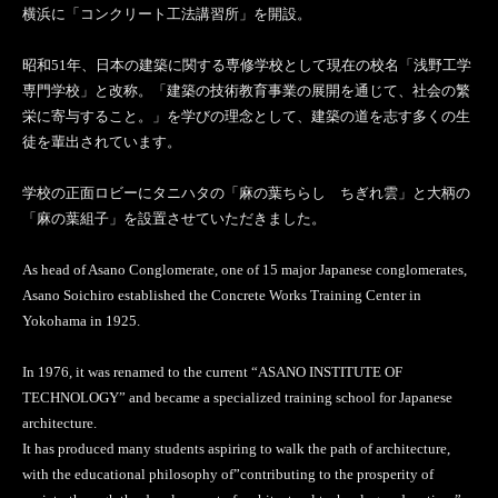
横浜に「コンクリート工法講習所」を開設。
昭和51年、日本の建築に関する専修学校として現在の校名「浅野工学
専門学校」と改称。「建築の技術教育事業の展開を通じて、社会の繁
栄に寄与すること。」を学びの理念として、建築の道を志す多くの生
徒を輩出されています。
学校の正面ロビーにタニハタの「麻の葉ちらし ちぎれ雲」と大柄の
「麻の葉組子」を設置させていただきました。
As head of Asano Conglomerate, one of 15 major Japanese conglomerates,
Asano Soichiro established the Concrete Works Training Center in
Yokohama in 1925.
In 1976, it was renamed to the current “ASANO INSTITUTE OF
TECHNOLOGY” and became a specialized training school for Japanese
architecture.
It has produced many students aspiring to walk the path of architecture,
with the educational philosophy of”contributing to the prosperity of