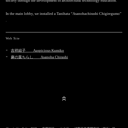
society through the development of architectural technology education.”
In the main lobby, we installed a Tanihata “Asanohachirashi Chigiregumo”
.
Web Site
吉祥組子 Auspicious Kumiko
麻の葉ちらし Asanoha Chirashi