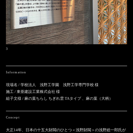
3
Information
現場名 / 学校法人 浅野工学園 浅野工学専門学校 様
施工 / 東亜建設工業株式会社 様
組子文様 / 麻の葉ちらし ちぎれ雲 TAタイプ 、麻の葉（大柄）
Concept
大正14年、日本の十五大財閥のひとつ＜浅野財閥＞の浅野総一郎氏が