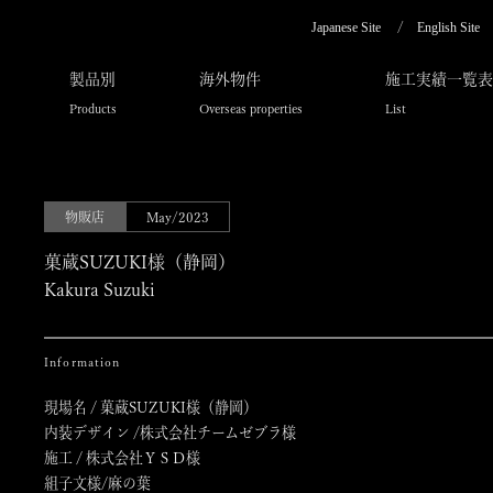
Japanese Site
English Site
製品別
海外物件
施工実績一覧表
Products
Overseas properties
List
物販店
May/2023
菓蔵SUZUKI様（静岡）
Kakura Suzuki
Information
現場名 / 菓蔵SUZUKI様（静岡）
内装デザイン /株式会社チームゼブラ様
施工 / 株式会社ＹＳＤ様
組子文様/麻の葉