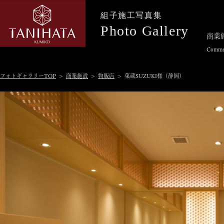
組子施工写真集
Photo Gallery
商業
Commer
フォトギャラリーTOP
>
商業施設
>
物販店
> 菓蔵SUZUKI様（静岡）