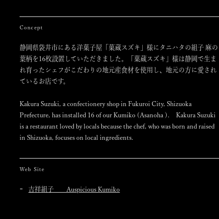
Concept
静岡県袋井市にある洋菓子屋「菓蔵スズキ」様にタニハタの組子 麻の
葉柄を16枚設置していただきました。「菓蔵スズキ」様は静岡で生ま
れ育ったシェフがこだわりの地元産食材を使用し、地元の方に愛され
ているお店です。
Kakura Suzuki, a confectionery shop in Fukuroi City, Shizuoka
Prefecture, has installed 16 of our Kumiko (Asanoha ). Kakura Suzuki
is a restaurant loved by locals because the chef, who was born and raised
in Shizuoka, focuses on local ingredients.
Web Site
吉祥組子 Auspicious Kumiko