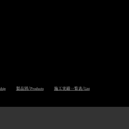
製品別/
施工実績一覧表/
ship
Products
List