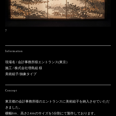
7
Information
現場名 / 会計事務所様エントランス(東京）
施工 / 株式会社増島組 様
美術組子/抽象タイプ
Concept
東京都の会計事務所様のエントランスに美術組子を納入させていただ
きました。
横幅6ｍ、高さ2.4ｍのサイズを5分割にて製作しております。