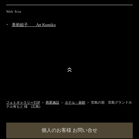
Web Site
美術組子 Art Kumiko
フォトギャラリーTOP
>
商業施設
>
ホテル・旅館
> 宮島の宿 宮島グランドホ
テル有もと 様 (広島)
個人のお客様 お問い合せ