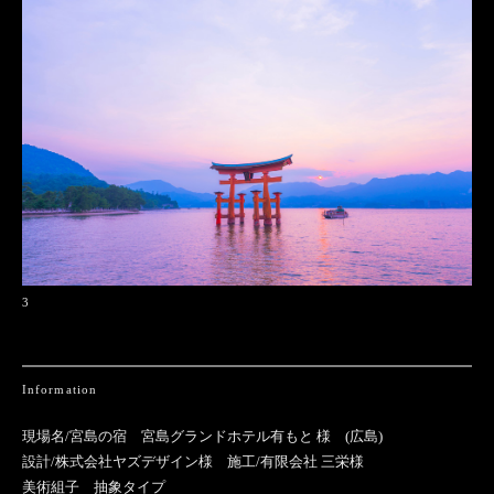
3
Information
現場名/宮島の宿 宮島グランドホテル有もと 様 (広島)
設計/株式会社ヤズデザイン様 施工/有限会社 三栄様
美術組子 抽象タイプ