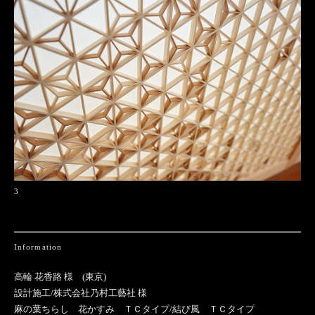
3
Information
高輪 花香路 様 (東京)
設計施工/株式会社乃村工藝社 様
麻の葉ちらし 花かすみ ＴＣタイプ/結び風 ＴＣタイプ