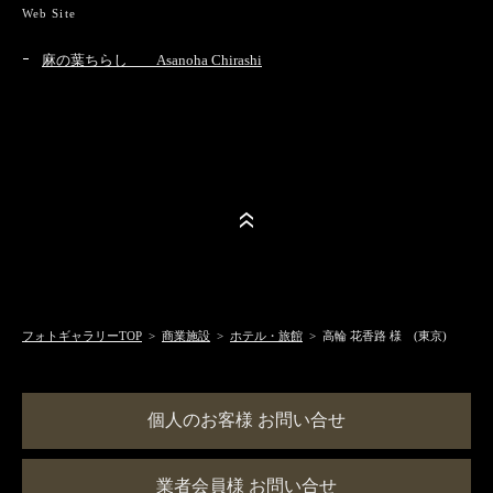
Web Site
麻の葉ちらし Asanoha Chirashi
フォトギャラリーTOP
>
商業施設
>
ホテル・旅館
> 高輪 花香路 様 (東京)
個人のお客様 お問い合せ
業者会員様 お問い合せ