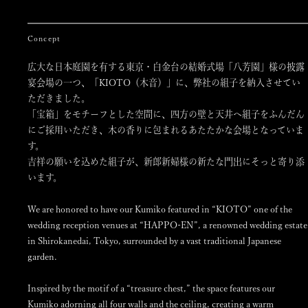
Concept
広大な日本庭園を有する東京・白金台の結婚式場「八芳園」様の披露
宴会場の一つ、「KIOTO（木音）」に、弊社の組子を納入させてい
ただきました。
「宝箱」をモチーフとした空間に、四方の壁と天井へ組子をふんだん
にご採用いただき、木の香りに包まれるあたたかな会場となっていま
す。
吉祥の願いを込めた組子が、新郎新婦様の新たな門出にそっと寄り添
います。
We are honored to have our Kumiko featured in “KIOTO” one of the
wedding reception venues at “HAPPO-EN”, a renowned wedding estate
in Shirokanedai, Tokyo, surrounded by a vast traditional Japanese
garden.
Inspired by the motif of a “treasure chest,” the space features our
Kumiko adorning all four walls and the ceiling, creating a warm