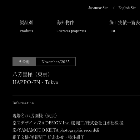
Japanese Site
English Site
製品別
海外物件
施工実績一覧表
Products
Overseas properties
List
その他
November/2025
八芳園様（東京）
HAPPO-EN - Tokyo
Information
現場名/八芳園様（東京）
空間デザイン/ZA DESIGN Inc. 様 施工/株式会社白水社様 撮
影/YAMAMOTO KEITA photographic record様
組子文様/美術組子 枡あわせ・特注組子