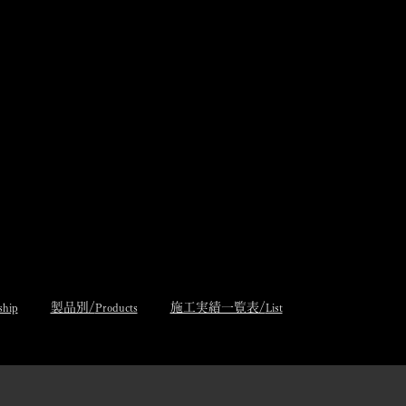
製品別/
施工実績一覧表/
ship
Products
List