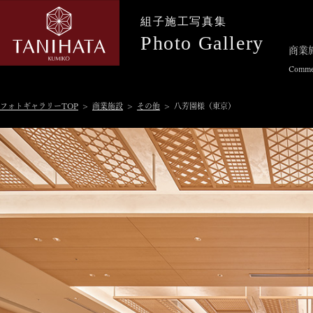
組子施工写真集
Photo Gallery
商業
Commer
フォトギャラリーTOP
>
商業施設
>
その他
> 八芳園様（東京）