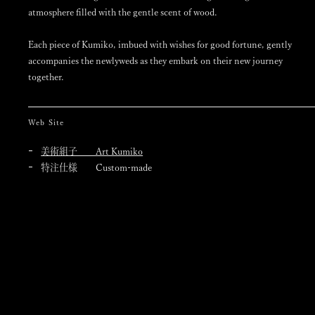
atmosphere filled with the gentle scent of wood.
Each piece of Kumiko, imbued with wishes for good fortune, gently
accompanies the newlyweds as they embark on their new journey
together.
Web Site
美術組子 Art Kumiko
特注仕様 Custom-made