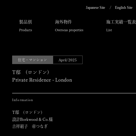
Japanese Site
English Site
製品別
海外物件
施工実績一覧表
Products
Overseas properties
List
住宅・マンション
April/2025
T邸 (ロンドン)
Private Residence - London
Information
T邸 (ロンドン)
設計Borkwood & Co.様
吉祥組子 帝つなぎ