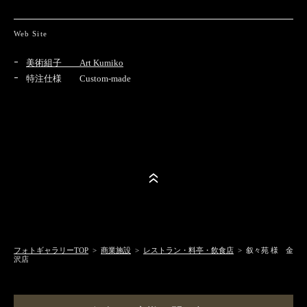
Web Site
美術組子 Art Kumiko
特注仕様 Custom-made
フォトギャラリーTOP
>
商業施設
>
レストラン・料亭・飲食店
> 叙々苑 様 金
沢店