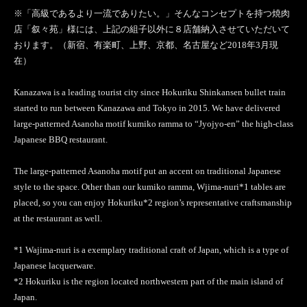
※「高級であるより一流でありたい。」そんなコンセプトを持つ焼肉
店「叙々苑」様には、上記の組子以外に８店舗納入させていただいて
おります。（新宿、有楽町、上野、京都、名古屋など2018年3月現
在）
Kanazawa is a leading tourist city since Hokuriku Shinkansen bullet train
started to run between Kanazawa and Tokyo in 2015. We have delivered
large-patterned Asanoha motif kumiko ramma to “Jyojyo-en” the high-class
Japanese BBQ restaurant.
The large-patterned Asanoha motif put an accent on traditional Japanese
style to the space. Other than our kumiko ramma, Wjima-nuri*1 tables are
placed, so you can enjoy Hokuriku*2 region’s representative craftsmanship
at the restaurant as well.
*1 Wajima-nuri is a exemplary traditional craft of Japan, which is a type of
Japanese lacquerware.
*2 Hokuriku is the region located northwestern part of the main island of
Japan.