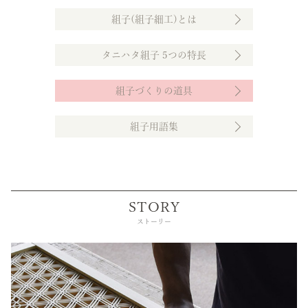
組子(組子細工)とは
タニハタ組子 5つの特長
組子づくりの道具
組子用語集
STORY
ストーリー