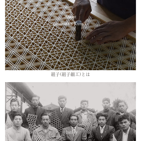
About
Tanihata’s Kumiko
組子(組子細工)とは
History