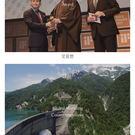
Award
受賞歴
Global Warming
Countermeasures