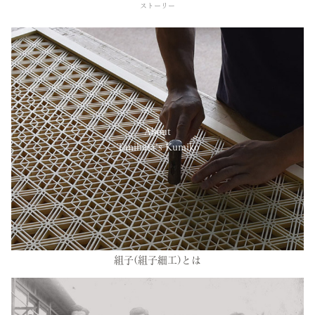
ストーリー
About
Tanihata’s Kumiko
組子(組子細工)とは