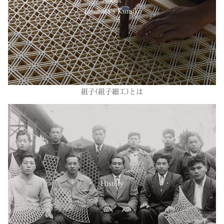
Tanihata’s Kumiko
組子(組子細工)とは
History