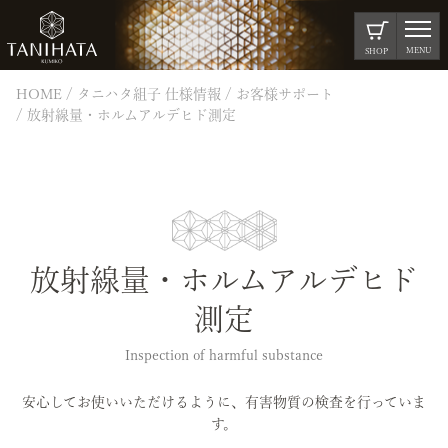
MENU
SHOP
HOME
タニハタ組子 仕様情報
お客様サポート
放射線量・ホルムアルデヒド測定
放射線量・ホルムアルデヒド
測定
Inspection of harmful substance
安心してお使いいただけるように、有害物質の検査を行っていま
す。