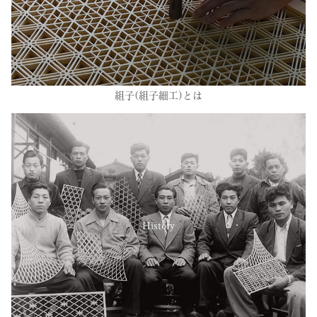
組子(組子細工)とは
History