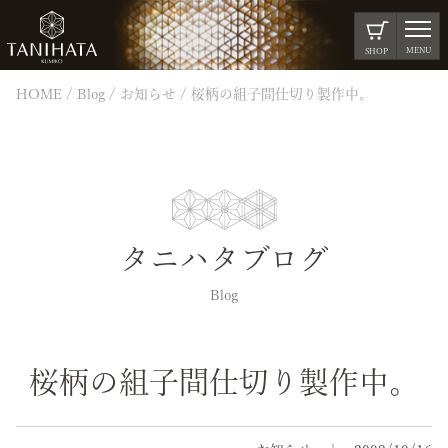
MENU
SHOP
HOME
Blog
お知らせ
桜柄の組子間仕切り製作中。
タニハタブログ
Blog
桜柄の組子間仕切り製作中。