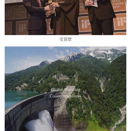
受賞歴
Global Warming
Countermeasures