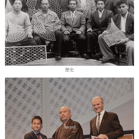
History
歴史
Award