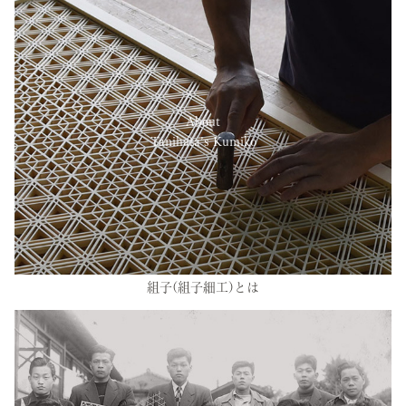
About
Tanihata’s Kumiko
組子(組子細工)とは