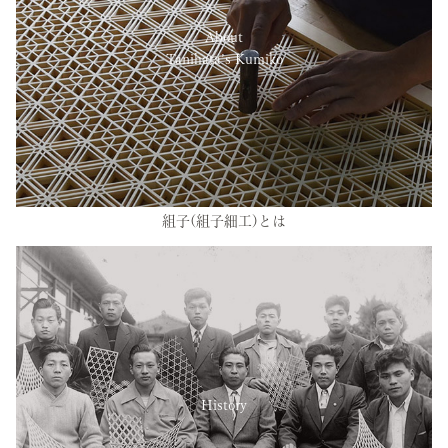
About
Tanihata’s Kumiko
組子(組子細工)とは
History