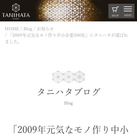
MENU
SHOP
HOME
Blog
お知らせ
「2009年元気なモノ作り中小企業300社」にタニハタが選ばれ
ました。
タニハタブログ
Blog
「2009年元気なモノ作り中小