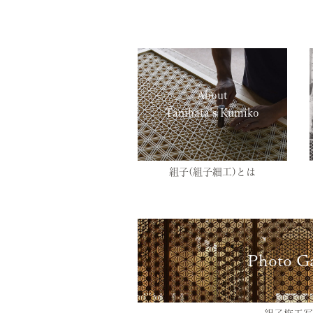
About
Tanihata’s Kumiko
組子(組子細工)とは
Photo Ga