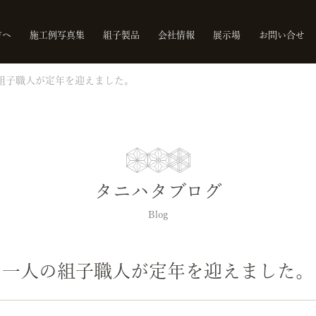
方へ
施工例写真集
組子製品
会社情報
展示場
お問い合せ
組子職人が定年を迎えました。
タニハタブログ
Blog
一人の組子職人が定年を迎えました。