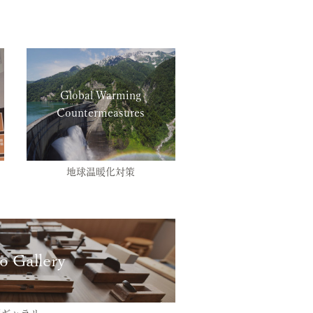
Global Warming
Countermeasures
地球温暖化対策
o Gallery