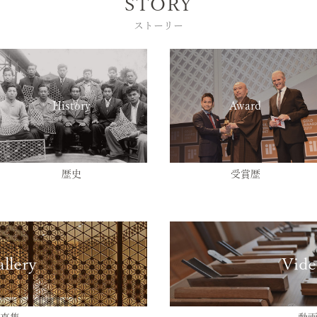
STORY
ストーリー
History
Award
歴史
受賞歴
llery
Vide