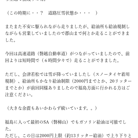
（この時期に・・？ 道路圧雪状態か・・・ ）
またまた不安に駆られながら走りましたが、給油所も給油規制し
ながらも営業していましたので郡山まで何とか走ることができま
した。
今回は高速道路（磐越自動車道）がつながっていましたので、前
回よりは短時間で（６時間少々で）走ることができました。
ただし、会津若松では雪が降っていましたし（スノータイヤ着用
規制）、給油所もかなり給油制限（2000円までとか、20リッター
までとか）が前回同様ありましたので福島方面に行かれる方はご
注意ください。
（大きな余震もあいかわらず続いています。。）
福島に入って最初のSA（磐梯山）でもガソリン給油は可能でし
た。
ただし、この日は2000円上限（約13リッター給油）で上り下りと