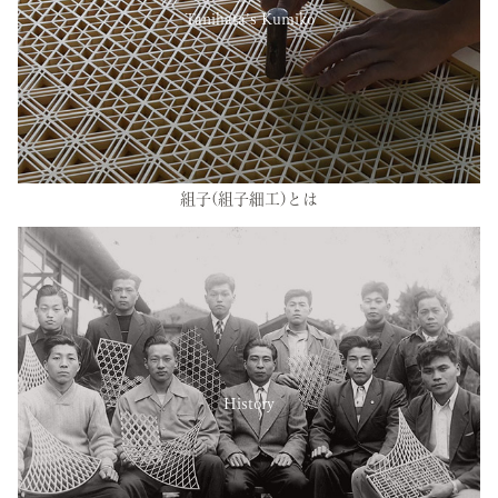
Tanihata’s Kumiko
組子(組子細工)とは
History