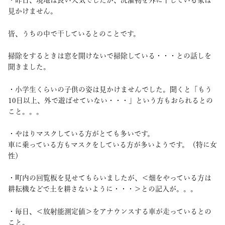
・昨日、現地は良い天気でしたが、洗濯物を外に干している家は
見かけません。
皆、うちの中で干しているとのことです。
掃除をするときは窓を開けないで掃除している・・・との話しを
聞きました。
・小学生くらいの子供の姿は見かけませんでした。聞くと「もう
10日以上、外で遊ばせていない・・・」という方もおられるとの
こと。。。
・やはりマスクしている方がとても多いです。
車に乗っている方もマスクをしている方が多いようです。（特に女
性）
・町内の回覧板を見せてもらいましたが、＜畑をやっている方は
耕耘機などで土を耕さないように・・・＞との記入が。。。
・毎日、＜放射能測定値＞をアナウンスする車が走っているとの
こと。