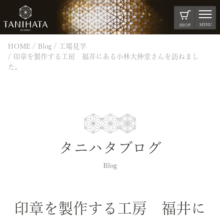
MENU
SHOP
HOME
Blog
工場見学
印章を製作する工房 福井にある小林大伸堂さんを訪ねまし
た。
タニハタブログ
Blog
印章を製作する工房 福井に