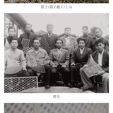
組子(組子細工)とは
History
歴史