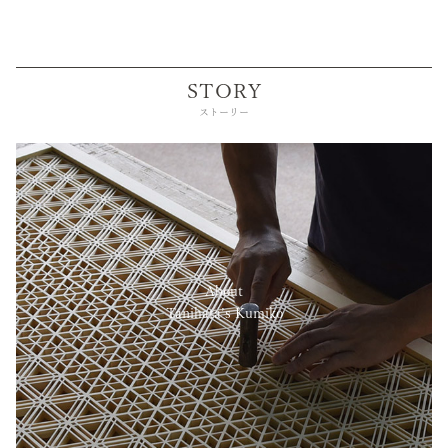
STORY
ストーリー
About
Tanihata’s Kumiko