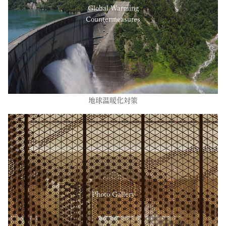
Global Warming
Countermeasures
地球温暖化対策
Photo Gallery