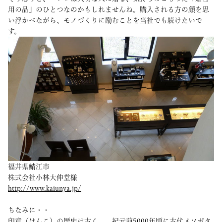
用の品」のひとつなのかもしれませんね。購入される方の顔を思
い浮かべながら、モノづくりに励むことを当社でも続けたいで
す。
福井県鯖江市
株式会社小林大伸堂様
http://www.kaiunya.jp/
ちなみに・・
印章（はんこ）の歴史は古く、、紀元前5000年頃に古代メソポタ