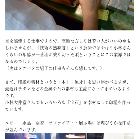
目を酷使する仕事ですので、高齢な方よりは若い人がいいのかも
しれませんが、「技術の熟練度」という意味ではやはり小林さん
くらいの年齢が一番油が乗り切った頃ということにこの業界では
なるのでしょう。
（実はタニハタの組子の仕事もそんな感じです。）
さて、印鑑の素材というと「木」「象牙」を思い浮かべますが、
最近はチタンなどの金属や石の素材も主流になってきているよう
です。
小林大伸堂さんでもいろいろな「宝石」を素材にして印鑑を作っ
ています。
ルビー 水晶 翡翠 サファイア・・展示場には煌びやかな印章
が並んでいます。