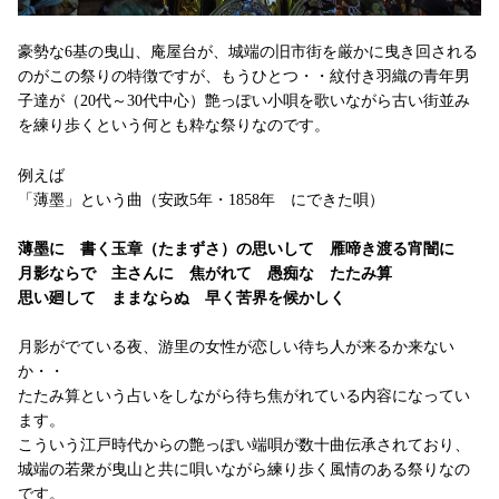
豪勢な6基の曳山、庵屋台が、城端の旧市街を厳かに曳き回される
のがこの祭りの特徴ですが、もうひとつ・・紋付き羽織の青年男
子達が（20代～30代中心）艶っぽい小唄を歌いながら古い街並み
を練り歩くという何とも粋な祭りなのです。
例えば
「薄墨」という曲（安政5年・1858年 にできた唄）
薄墨に 書く玉章（たまずさ）の思いして 雁啼き渡る宵闇に
月影ならで 主さんに 焦がれて 愚痴な たたみ算
思い廻して ままならぬ 早く苦界を候かしく
月影がでている夜、游里の女性が恋しい待ち人が来るか来ない
か・・
たたみ算という占いをしながら待ち焦がれている内容になってい
ます。
こういう江戸時代からの艶っぽい端唄が数十曲伝承されており、
城端の若衆が曳山と共に唄いながら練り歩く風情のある祭りなの
です。