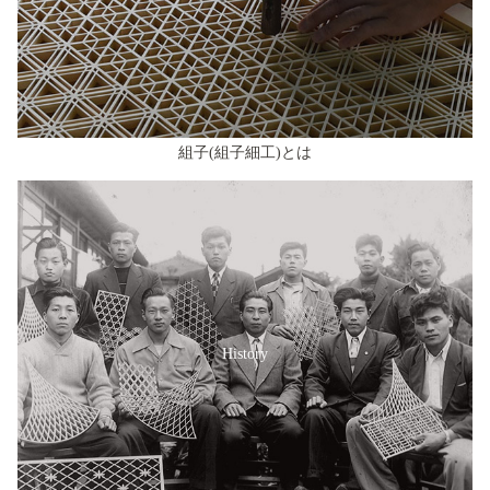
組子(組子細工)とは
History