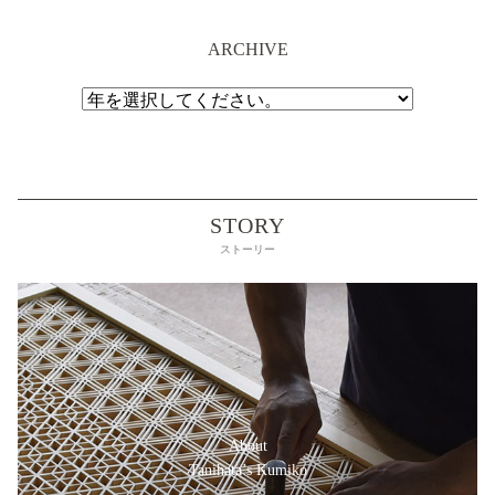
ARCHIVE
STORY
ストーリー
About
Tanihata’s Kumiko