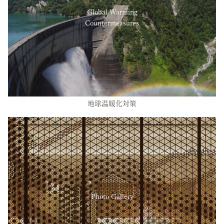
Global Warming
Countermeasures
地球温暖化対策
Photo Gallery