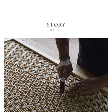
STORY
ストーリー
About
Tanihata’s Kumiko