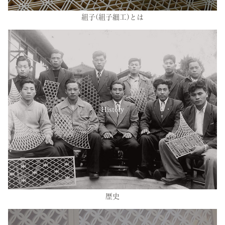
組子(組子細工)とは
History
歴史