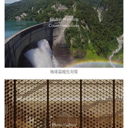
Global Warming
Countermeasures
地球温暖化対策
Photo Gallery