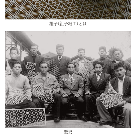
組子(組子細工)とは
History
歴史