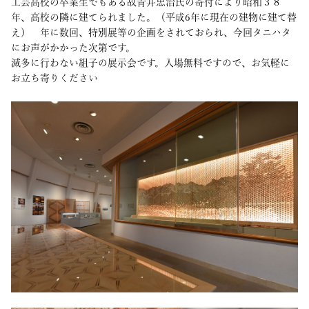
工芸高校の卒業生でもある故青井忠治氏の寄付により昭和３８
年、高校の隣に建てられました。（平成6年に現在の建物に建て替
え） 年に数回、特別展等の企画をされておられ、今回タニハタ
にお声がかかった次第です。
滅多に行わない組子の展示会です。入場無料ですので、お気軽に
お立ち寄りください