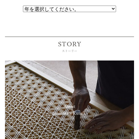
STORY
ストーリー
About
Tanihata’s Kumiko