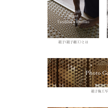
About
Tanihata’s Kumiko
組子(組子細工)とは
Photo Ga
組子施工写