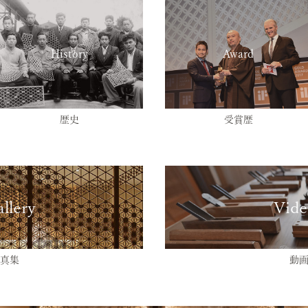
History
Award
歴史
受賞歴
llery
Vide
真集
動