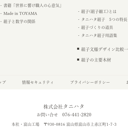
書籍「世界に響け職人の心意気」
組子(組子細工)とは
Made in TOYAMA
タニハタ組子 5つの特長
組子と数学の関係
組子づくりの道具
タニハタ組子用語集
組子文様デザイン比較
組子の主要木材
ップ
情報セキュリティ
プライバシーポリシー
タニハタ
株式会社
076-441-2820
お問い合せ
本社・富山工場
〒930-0816 富山県富山市上赤江町1-7-3