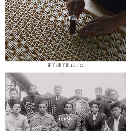
About
Tanihata’s Kumiko
組子(組子細工)とは
History