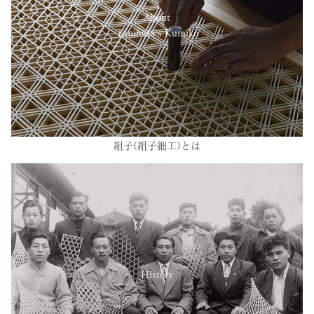
About
Tanihata’s Kumiko
組子(組子細工)とは
History