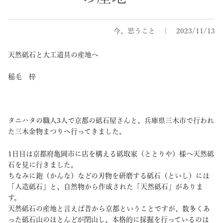
今、思うこと
2023/11/13
天然砥石と大工道具の産地へ
稲毛 梓
タニハタの職人3人で京都の砥石屋さんと、兵庫県三木市で行われ
た三木金物まつりへ行ってきました。
1日目は京都府亀岡市に店を構える砥取家（ととりや）様へ天然砥
石を見に行きました。
ちなみに鉋（かんな）などの刃物を研磨する砥石（といし）には
「人造砥石」と、自然物から作成された「天然砥石」がありま
す。
天然砥石の産地と言えば昔から京都ということですが、数多くあ
った砥石山のほとんどが閉山し、本格的に採掘を行っているのは