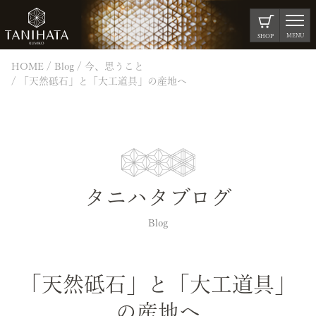
MENU
SHOP
HOME
Blog
今、思うこと
「天然砥石」と「大工道具」の産地へ
タニハタブログ
Blog
「天然砥石」と「大工道具」
の産地へ