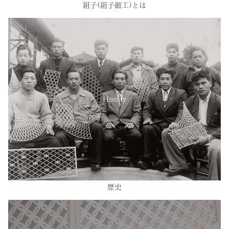
組子(組子細工)とは
History
歴史