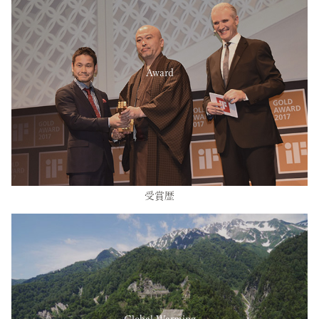
Award
受賞歴
Global Warming