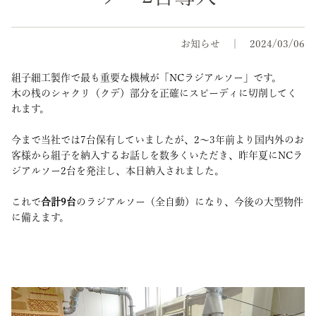
お知らせ
2024/03/06
組子細工製作で最も重要な機械が「NCラジアルソー」です。
木の桟のシャクリ（クデ）部分を正確にスピーディに切削してく
れます。
今まで当社では7台保有していましたが、2～3年前より国内外のお
客様から組子を納入するお話しを数多くいただき、昨年夏にNCラ
ジアルソー2台を発注し、本日納入されました。
これで
合計9台
のラジアルソー（全自動）になり、今後の大型物件
に備えます。