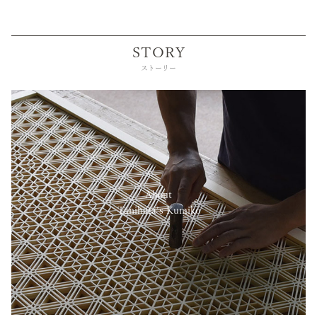
STORY
ストーリー
About
Tanihata’s Kumiko