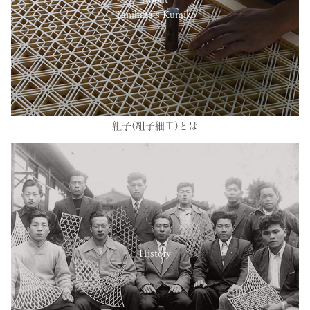
Tanihata’s Kumiko
組子(組子細工)とは
History