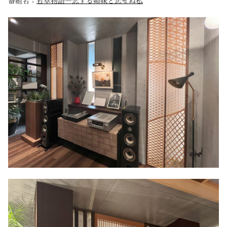
番組名：
若草物語―恋する姉妹と恋せぬ私