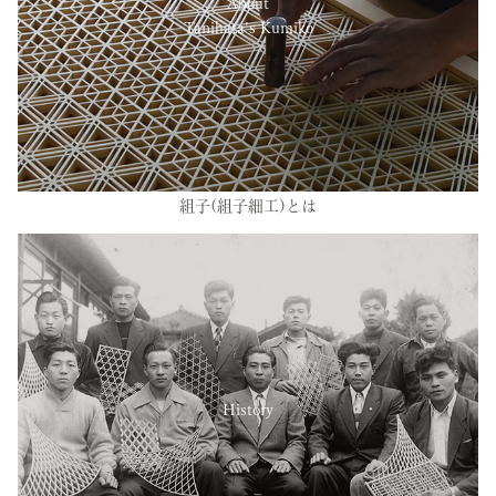
About
Tanihata’s Kumiko
組子(組子細工)とは
History