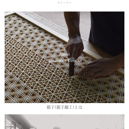
ストーリー
About
Tanihata’s Kumiko
組子(組子細工)とは