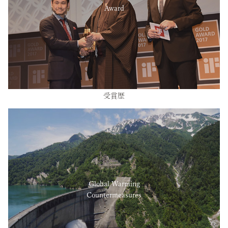
Award
受賞歴
Global Warming
Countermeasures