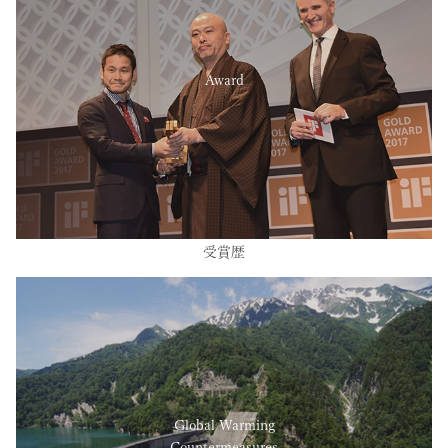
Award
受賞歴
Global Warming
Countermeasures