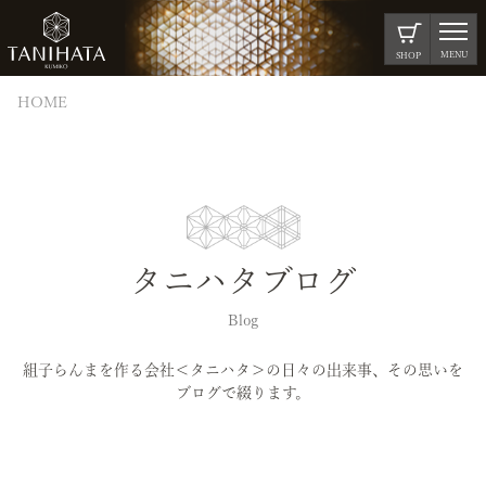
MENU
SHOP
HOME
タニハタブログ
Blog
組子らんまを作る会社＜タニハタ＞の日々の出来事、その思いを
ブログで綴ります。