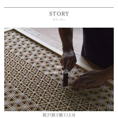
STORY
ストーリー
About
Tanihata’s Kumiko
組子(組子細工)とは