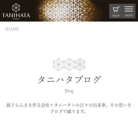
MENU
SHOP
HOME
タニハタブログ
Blog
組子らんまを作る会社＜タニハタ＞の日々の出来事、その思いを
ブログで綴ります。