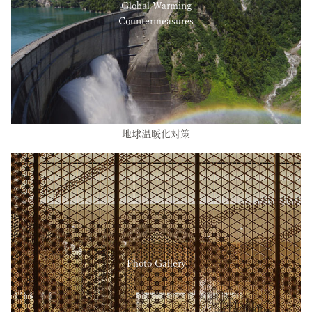
Global Warming
Countermeasures
地球温暖化対策
Photo Gallery