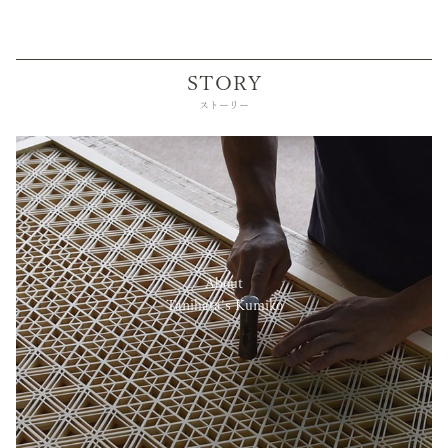
STORY
ストーリー
About
Tanihata’s Kumiko