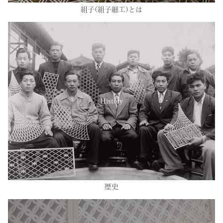
組子(組子細工)とは
History
歴史