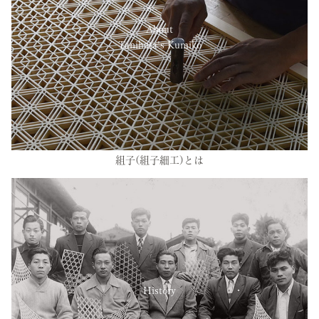
About
Tanihata’s Kumiko
組子(組子細工)とは
History