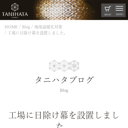
MENU
SHOP
HOME
Blog
地球温暖化対策
工場に日除け幕を設置しました。
タニハタブログ
Blog
工場に日除け幕を設置しまし
た。