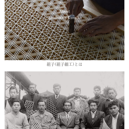
About
Tanihata’s Kumiko
組子(組子細工)とは
History