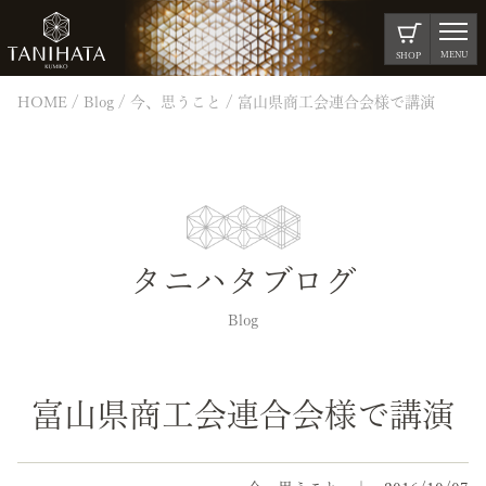
MENU
SHOP
HOME
Blog
今、思うこと
富山県商工会連合会様で講演
タニハタブログ
Blog
富山県商工会連合会様で講演