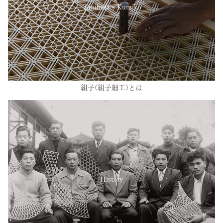
Tanihata’s Kumiko
組子(組子細工)とは
History