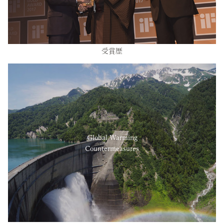
受賞歴
Global Warming
Countermeasures