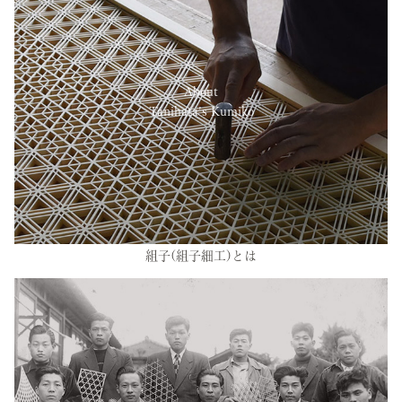
About
Tanihata’s Kumiko
組子(組子細工)とは