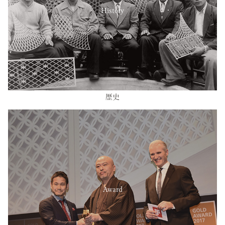
History
歴史
Award