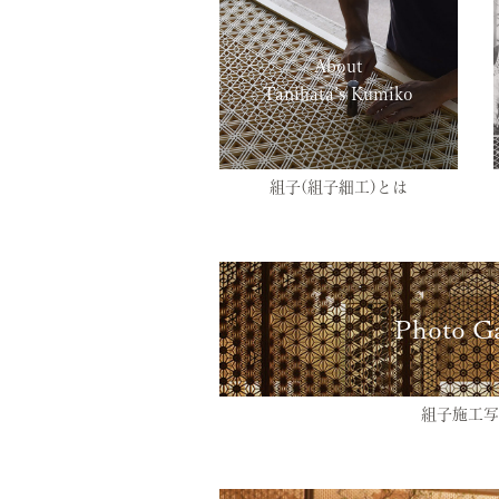
About
Tanihata’s Kumiko
組子(組子細工)とは
Photo Ga
組子施工写