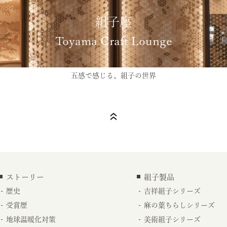
組子座
Toyama Craft Lounge
五感で感じる、組子の世界
ストーリー
組子製品
歴史
吉祥組子シリーズ
受賞歴
麻の葉ちらしシリーズ
地球温暖化対策
美術組子シリーズ