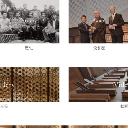
History
Award
歴史
受賞歴
llery
Vide
真集
動