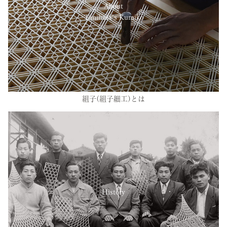
About
Tanihata’s Kumiko
組子(組子細工)とは
History