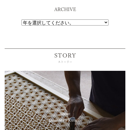
ARCHIVE
STORY
ストーリー
About
Tanihata’s Kumiko