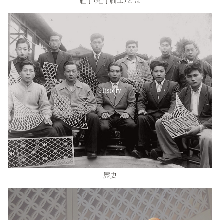
組子(組子細工)とは
History
歴史