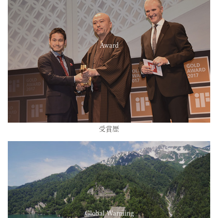
Award
受賞歴
Global Warming