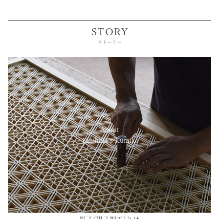
STORY
ストーリー
About
Tanihata’s Kumiko