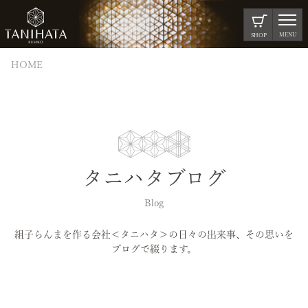
MENU
SHOP
HOME
タニハタブログ
Blog
組子らんまを作る会社＜タニハタ＞の日々の出来事、その思いを
ブログで綴ります。