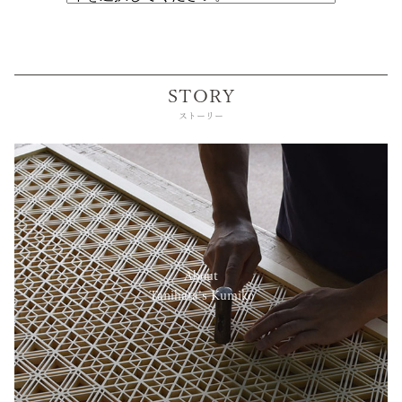
STORY
ストーリー
About
Tanihata’s Kumiko