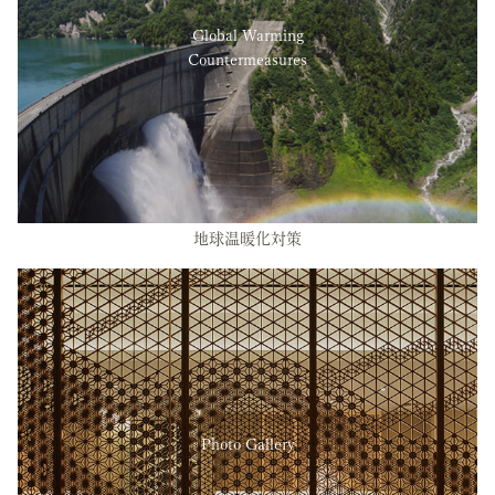
Global Warming
Countermeasures
地球温暖化対策
Photo Gallery