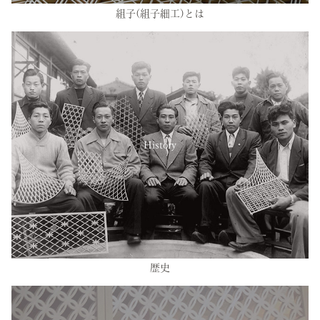
組子(組子細工)とは
History
歴史