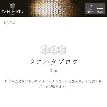
MENU
SHOP
HOME
タニハタブログ
Blog
組子らんまを作る会社＜タニハタ＞の日々の出来事、その思いを
ブログで綴ります。