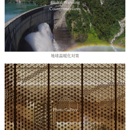
Global Warming
Countermeasures
地球温暖化対策
Photo Gallery