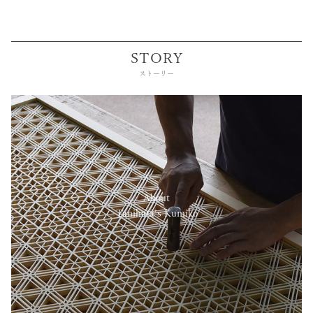
STORY
ストーリー
About
Tanihata’s Kumiko