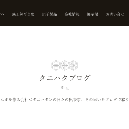
方へ
施工例写真集
組子製品
会社情報
展示場
お問い合せ
タニハタブログ
Blog
らんまを作る会社＜タニハタ＞の日々の出来事、その思いをブログで綴り