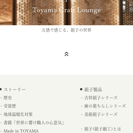
Toyama Craft Lounge
五感で感じる、組子の世界
ストーリー
組子製品
歴史
吉祥組子シリーズ
受賞歴
麻の葉ちらしシリーズ
地球温暖化対策
美術組子シリーズ
書籍「世界に響け職人の心意気」
組子(組子細工)とは
Made in TOYAMA