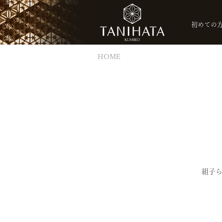
初めての
HOME
組子