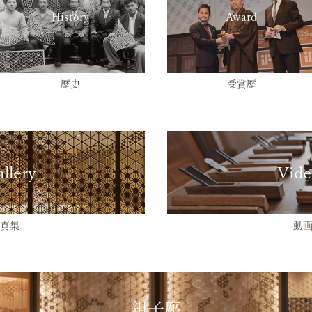
History
Award
歴史
受賞歴
llery
Vide
真集
動
組子座