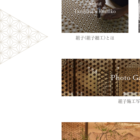
About
Tanihata’s Kumiko
組子(組子細工)とは
Photo Ga
組子施工写