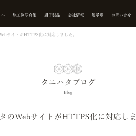
方へ
施工例写真集
組子製品
会社情報
展示場
お問い合せ
ebサイトがHTTPS化に対応しました。
タニハタブログ
Blog
タのWebサイトがHTTPS化に対応し