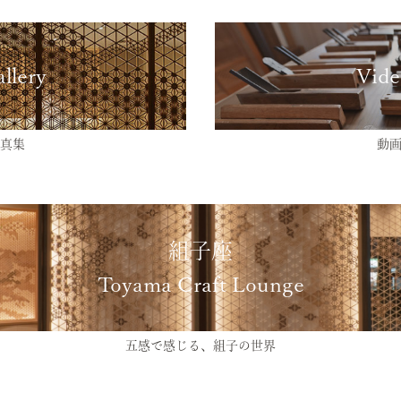
llery
Vide
真集
動
組子座
Toyama Craft Lounge
五感で感じる、組子の世界