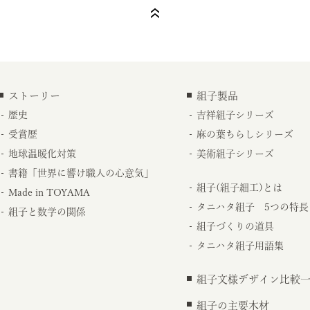
ストーリー
組子製品
歴史
吉祥組子シリーズ
受賞歴
麻の葉ちらしシリーズ
地球温暖化対策
美術組子シリーズ
書籍「世界に響け職人の心意気」
組子(組子細工)とは
Made in TOYAMA
タニハタ組子 5つの特長
組子と数学の関係
組子づくりの道具
タニハタ組子用語集
組子文様デザイン比較
組子の主要木材