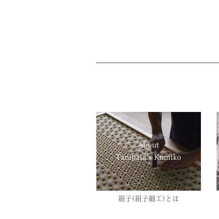
About
Tanihata’s Kumiko
組子(組子細工)とは