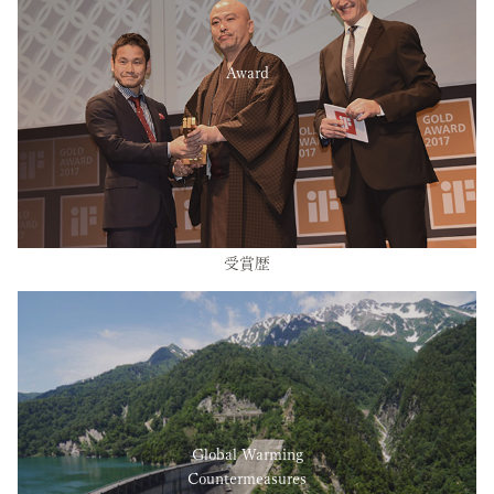
Award
受賞歴
Global Warming
Countermeasures