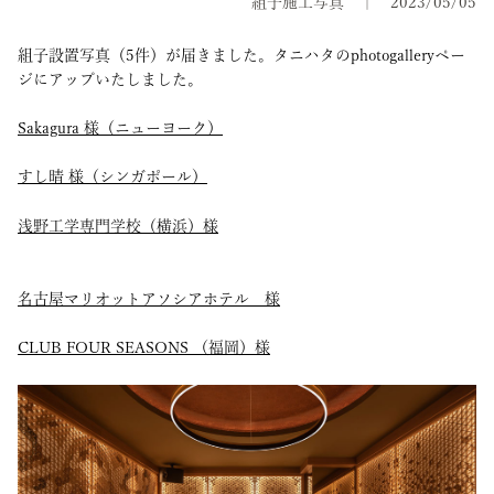
組子施工写真
2023/05/05
組子設置写真（5件）が届きました。タニハタのphotogalleryペー
ジにアップいたしました。
Sakagura 様（ニューヨーク）
すし晴 様（シンガポール）
浅野工学専門学校（横浜）様
名古屋マリオットアソシアホテル 様
CLUB FOUR SEASONS （福岡）様