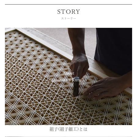
STORY
ストーリー
About
Tanihata’s Kumiko
組子(組子細工)とは