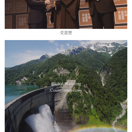
受賞歴
Global Warming
Countermeasures