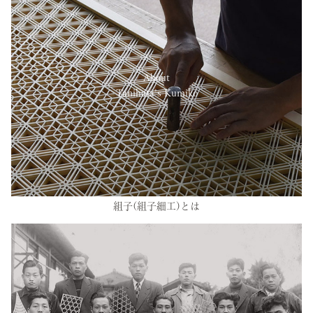
About
Tanihata’s Kumiko
組子(組子細工)とは