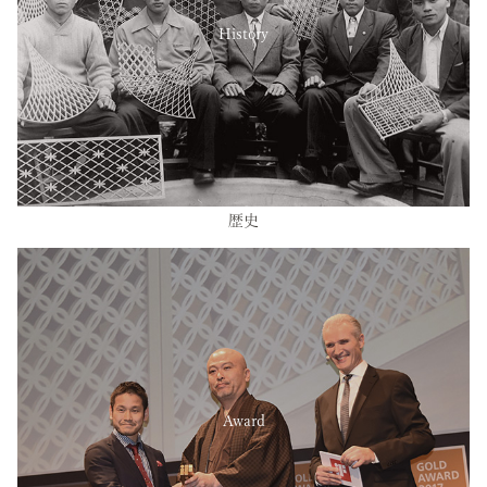
History
歴史
Award